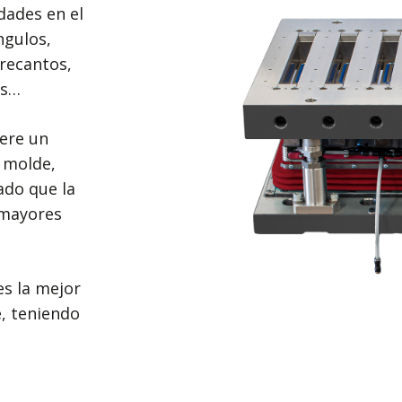
dades en el
ngulos,
recantos,
as…
iere un
 molde,
dado que la
 mayores
s la mejor
, teniendo